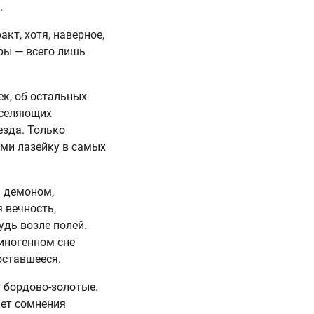
.
кт, хотя, наверное,
ры — всего лишь
ек, об остальных
аселяющих
езда. Только
ими лазейку в самых
 демоном,
 вечность,
удь возле полей.
циногенном сне
оставшееся.
 бордово-золотые.
нет сомнения