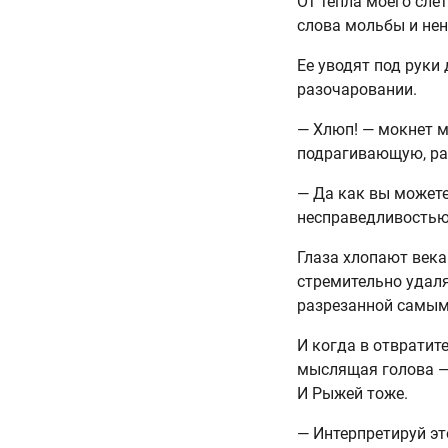
От тепла моего сле
слова мольбы и нен
Ее уводят под руки
разочаровании.
— Хлюп! — мокнет м
подрагивающую, рас
— Да как вы можете
несправедливостью
Глаза хлопают века
стремительно удал
разрезанной самым
И когда в отвратит
мыслящая голова — 
И Рыжей тоже.
— Интерпретируй эт