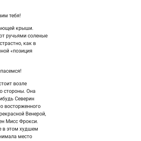
вим тебя!
 тающей крыши.
ают ручьями соленые
трастно, как в
иной «позиция
спасемся!
стоит возле
о стороны. Она
нибудь Северин
то восторженного
рекрасной Венерой,
ен Мисс Фрокси.
е в этом худшем
занимала место