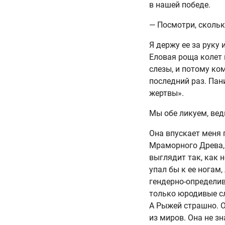
в нашей победе.
— Посмотри, скольк
Я держу ее за руку
Еловая роща колет 
слезы, и потому ко
последний раз. Пан
жертвы».
Мы обе ликуем, ве
Она впускает меня 
Мраморного Древа, 
выглядит так, как 
упал бы к ее ногам
гендерно-определив
только юродивые сл
А Рыжей страшно. О
из миров. Она не зн