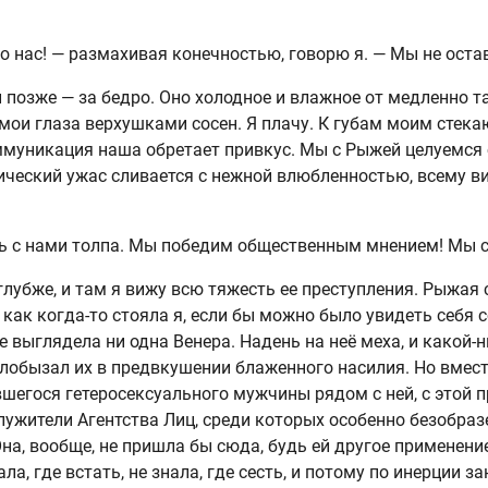
о нас! — размахивая конечностью, говорю я. — Мы не оста
 и позже — за бедро. Оно холодное и влажное от медленно
мои глаза верхушками сосен. Я плачу. К губам моим стек
ммуникация наша обретает привкус. Мы с Рыжей целуемся с
ический ужас сливается с нежной влюбленностью, всему в
дь с нами толпа. Мы победим общественным мнением! Мы 
глубже, и там я вижу всю тяжесть ее преступления. Рыжая 
как когда-то стояла я, если бы можно было увидеть себя с
не выглядела ни одна Венера. Надень на неё меха, и какой-
, лобызал их в предвкушении блаженного насилия. Но вмес
шегося гетеросексуального мужчины рядом с ней, с этой п
ужители Агентства Лиц, среди которых особенно безобраз
на, вообще, не пришла бы сюда, будь ей другое применени
ала, где встать, не знала, где сесть, и потому по инерции 