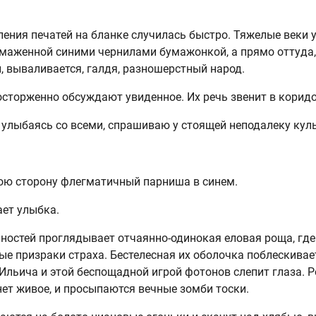
.
ения печатей на бланке случилась быстро. Тяжелые веки 
помаженной синими чернилами бумажонкой, а прямо оттуда,
, вываливается, галдя, разношерстный народ.
сторженно обсуждают увиденное. Их речь звенит в коридо
, улыбаясь со всеми, спрашиваю у стоящей неподалеку ку
мою сторону флегматичный парниша в синем.
ает улыбка.
ностей проглядывает отчаянно-одинокая еловая роща, гд
ые призраки страха. Бестелесная их оболочка поблескива
Ильича и этой беспощадной игрой фотонов слепит глаза. 
нет живое, и просыпаются вечные зомби тоски.