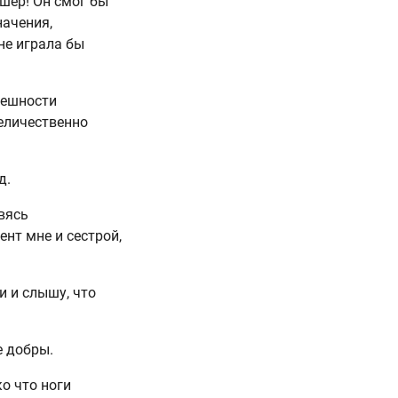
шер! Он смог бы
начения,
не играла бы
нешности
величественно
д.
вясь
нт мне и сестрой,
и и слышу, что
е добры.
ко что ноги