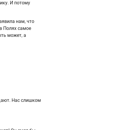
чику. И потому
аявила нам, что
 в Полях самое
ыть может, а
вдают. Нас слишком