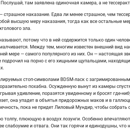
Послушай, там заявлена одиночная камера, а не тессеракт
 страшное наказание. Едва ли менее страшное, чем тессера
обой высшую меру наказания, тогда как все остальные ме
голового зла.
азывают, потому что в ней содержится только один челов
умалчивается. Между тем, многим известен внешний вид н
йней мере — самого популярного из них. Он — настоящая зв
е подрочил на порно с его хищными щупальцами, находящ
х.
ролируемых стоп-символами BDSM-ласк с загримированным
оразительно похабна. Осужденную вынут из камеры спустя
рывая удивление, поразятся увиденному и бросят где-ниб
езет, она упадет в объятья придорожных маков и в галлю
вечность, пока не придет Лиловый Мундир, чтобы собрать 
ю толпу, плюющую в воздух лозунги. Особенно впечатляют
ее слабоумие и отвага. Они так горячи и единодушны, что 