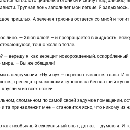
таются на болото циановые огоньки и скачут над хлябью, 
ависти. Трупная вонь заполняет мои легкие. Я задыхаюсь.
 двое пришлых. А зеленая трясина остается со мной и топит
ое лицо. — Хлюп-хлюп! — и превращается в жидкость: вязк
текающуюся, точно желе в тепле.
? — верещу я, как верещит новорожденный, оскорбленный
 мира. — Вы же обещали!
ми в недоумении. «Ну и ну» — перешептываются глаза. И п
яются, трепеща крылышками купонов на бесплатный кусок
 круглым из всех ножей.
ельном, сломанном по самой своей задумке помещении, ос
и та принадлежит мне — становится ясно, что никому из на
о как необычный сексуальный опыт, детка, — думаю я. И т