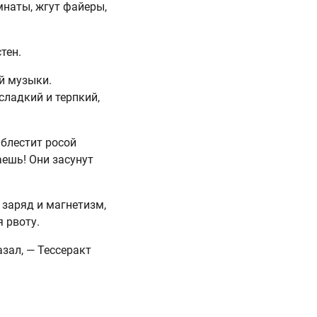
мнаты, жгут файеры,
тен.
й музыки.
сладкий и терпкий,
 блестит росой
аешь! Они засунут
 заряд и магнетизм,
 рвоту.
азал, — Тессеракт