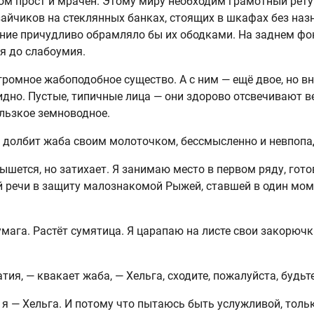
ом прост и мрачен. Этому миру необходим грамотный рету
айчиков на стеклянных банках, стоящих в шкафах без наз
ние причудливо обрамляло бы их ободками. На заднем фо
я до слабоумия.
громное жабоподобное существо. А с ним — ещё двое, но в
идно. Пустые, типичные лица — они здорово отсвечивают 
ьзкое земноводное.
 — долбит жаба своим молоточком, бессмысленно и невпопа
шется, но затихает. Я занимаю место в первом ряду, гото
 речи в защиту малознакомой Рыжей, ставшей в один моме
умага. Растёт сумятица. Я царапаю на листе свои закорючк
ия, — квакает жаба, — Хельга, сходите, пожалуйста, будьт
о я — Хельга. И потому что пытаюсь быть услужливой, толь