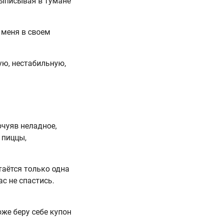
выписывая в тумане
 меня в своем
ую, нестабильную,
очуяв неладное,
 пиццы,
таётся только одна
с не спастись.
оже беру себе купон