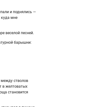
упали и поднялись —
 куда мне
ре веселой песней.
льтурной барышни:
е между стволов
ет в желтоватых
Роща становится