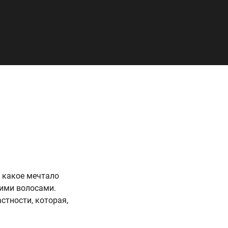
 какое мечтало
жими волосами.
астности, которая,