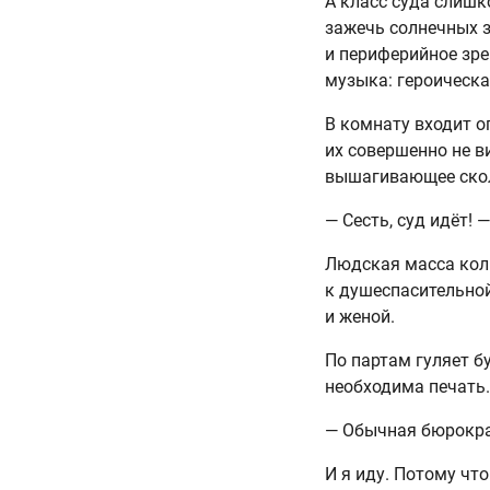
А класс суда слишк
зажечь солнечных з
и периферийное зре
музыка: героическа
В комнату входит о
их совершенно не в
вышагивающее скол
— Сесть, суд идёт!
Людская масса колы
к душеспасительной
и женой.
По партам гуляет б
необходима печать.
— Обычная бюрократ
И я иду. Потому чт