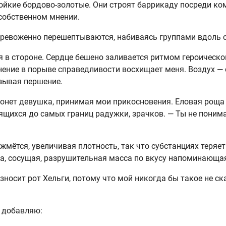
ойкие бордово-золотые. Они строят баррикаду посреди ко
 собственном мнении.
ревоженно перешептываются, набиваясь группами вдоль с
я в стороне. Сердце бешено заливается ритмом героическо
ение в порыве справедливости восхищает меня. Воздух — 
ызывая першение.
тонет девушка, принимая мои прикосновения. Еловая роща
ящихся до самых границ радужки, зрачков. — Ты не поним
 жмётся, увеличивая плотность, так что субстанциях теряет
а, сосущая, разрушительная масса по вкусу напоминающая
износит рот Хельги, потому что мой никогда бы такое не ск
я добавляю: